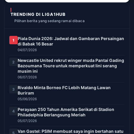
TRENDING DI LIGA1HUB
Pilihan berita yang sedang ramai dibaca
Piala Dunia 2026: Jadwal dan Gambaran Persaingan
1
di Babak 16 Besar
04/07/2026
Newcastle United rekrut winger muda Pantai Gading
2
Bazoumana Toure untuk memperkuat lini serang
musim ini
06/07/2026
Rivaldo Minta Borneo FC Lebih Matang Lawan
3
Buriram
05/06/2026
Perayaan 250 Tahun Amerika Serikat di Stadion
4
Philadelphia Berlangsung Meriah
05/07/2026
Van Gastel: PSIM membuat saya ingin bertahan satu
5