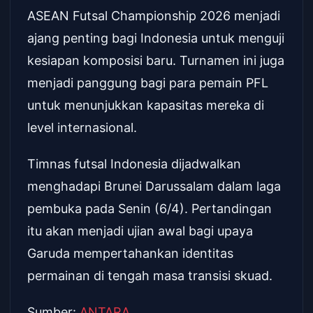
ASEAN Futsal Championship 2026 menjadi
ajang penting bagi Indonesia untuk menguji
kesiapan komposisi baru. Turnamen ini juga
menjadi panggung bagi para pemain PFL
untuk menunjukkan kapasitas mereka di
level internasional.
Timnas futsal Indonesia dijadwalkan
menghadapi Brunei Darussalam dalam laga
pembuka pada Senin (6/4). Pertandingan
itu akan menjadi ujian awal bagi upaya
Garuda mempertahankan identitas
permainan di tengah masa transisi skuad.
Sumber:
ANTARA