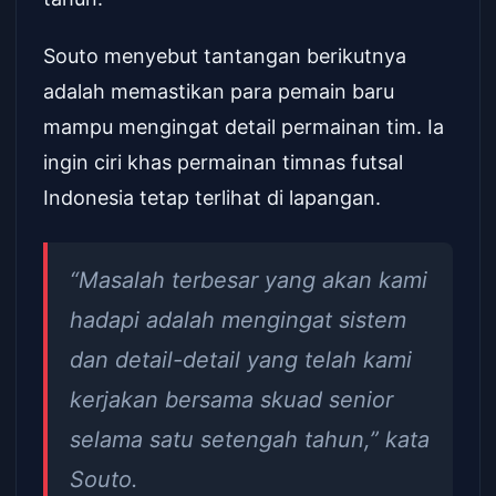
Souto menyebut tantangan berikutnya
adalah memastikan para pemain baru
mampu mengingat detail permainan tim. Ia
ingin ciri khas permainan timnas futsal
Indonesia tetap terlihat di lapangan.
“Masalah terbesar yang akan kami
hadapi adalah mengingat sistem
dan detail-detail yang telah kami
kerjakan bersama skuad senior
selama satu setengah tahun,” kata
Souto.