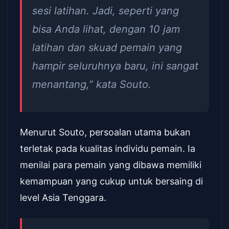
sesi latihan. Jadi, seperti yang
bisa Anda lihat, dengan 10 jam
latihan dan skuad pemain yang
hampir seluruhnya baru, ini sangat
menantang,” kata Souto.
Menurut Souto, persoalan utama bukan
terletak pada kualitas individu pemain. Ia
menilai para pemain yang dibawa memiliki
kemampuan yang cukup untuk bersaing di
level Asia Tenggara.