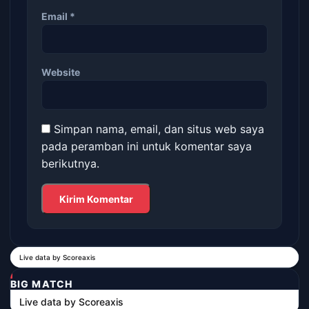
Email
*
Website
Simpan nama, email, dan situs web saya
pada peramban ini untuk komentar saya
berikutnya.
Live data by
Scoreaxis
BIG MATCH
Live data by
Scoreaxis