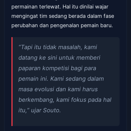
permainan terlewat. Hal itu dinilai wajar
mengingat tim sedang berada dalam fase
perubahan dan pengenalan pemain baru.
“Tapi itu tidak masalah, kami
datang ke sini untuk memberi
paparan kompetisi bagi para
pemain ini. Kami sedang dalam
masa evolusi dan kami harus
berkembang, kami fokus pada hal
itu,” ujar Souto.