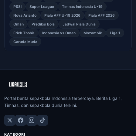
PSSI
Super League
Timnas Indonesia U-19
Nova Arianto
Piala AFF U-19 2026
Piala AFF 2026
Oman
Prediksi Bola
Jadwal Piala Dunia
Erick Thohir
Indonesia vs Oman
Mozambik
Liga 1
Garuda Muda
Portal berita sepakbola Indonesia terpercaya. Berita Liga 1,
Timnas, dan sepakbola dunia terkini.
KATEGORI