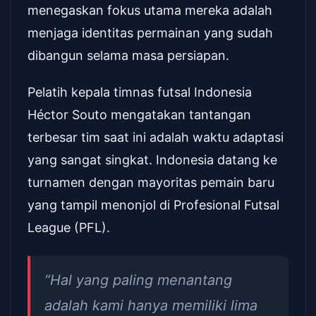
menegaskan fokus utama mereka adalah
menjaga identitas permainan yang sudah
dibangun selama masa persiapan.
Pelatih kepala timnas futsal Indonesia
Héctor Souto mengatakan tantangan
terbesar tim saat ini adalah waktu adaptasi
yang sangat singkat. Indonesia datang ke
turnamen dengan mayoritas pemain baru
yang tampil menonjol di Profesional Futsal
League (PFL).
“Hal yang paling menantang
adalah kami hanya memiliki lima