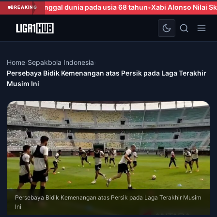
a pada usia 68 tahun
Xabi Alonso Nilai Skuad Chelsea Seimbang d
BREAKING
Home
›
Sepakbola Indonesia
›
Persebaya Bidik Kemenangan atas Persik pada Laga Terakhir
Musim Ini
Persebaya Bidik Kemenangan atas Persik pada Laga Terakhir Musim
Ini