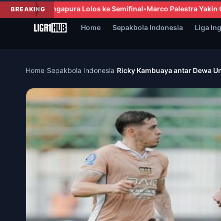
mifinal
Marco Palestra Yakin Chelsea Siap Jalani Musim Kompetit
BREAKING
Home
Sepakbola Indonesia
Liga In
Home
›
Sepakbola Indonesia
›
Ricky Kambuaya antar Dewa Un