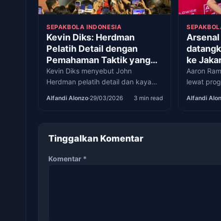
SEPAKBOLA INDONESIA
SEPAKBOL
Kevin Diks: Herdman
Arsenal
Pelatih Detail dengan
datang
Pemahaman Taktik yang
ke Jaka
Kuat
promosi
Kevin Diks menyebut John
Aaron Rams
Herdman pelatih detail dan kaya
pengge
lewat pro
taktik jelang laga timnas Indonesia
untuk men
Alfandi Alonzo
·
29/03/2026
3 min read
Alfandi Alo
melawan Bulgaria di FIFA Series
pemain mu
2026.
Tinggalkan Komentar
Komentar
*