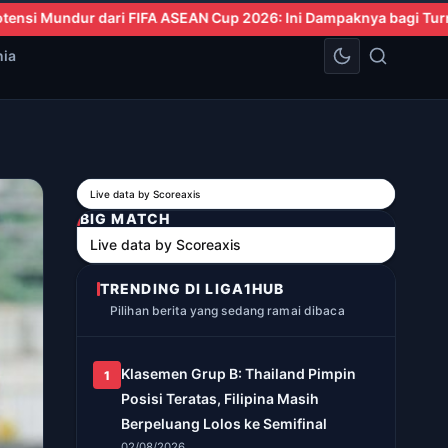
 2026: Ini Dampaknya bagi Turnamen
Leao, Modric, dan Goncalo 
nia
Live data by
Scoreaxis
BIG MATCH
Live data by
Scoreaxis
TRENDING DI LIGA1HUB
Pilihan berita yang sedang ramai dibaca
Klasemen Grup B: Thailand Pimpin
1
Posisi Teratas, Filipina Masih
Berpeluang Lolos ke Semifinal
02/08/2026