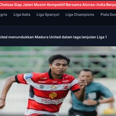
if Bersama Alonso
India Berpotensi Mundur dari FIFA ASEAN Cup
ggris
Liga Italia
Liga Spanyol
Liga Champions
Piala Du
ited menundukkan Madura United dalam laga lanjutan Liga 1