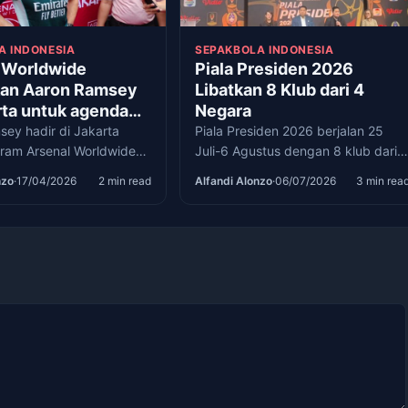
A INDONESIA
SEPAKBOLA INDONESIA
 Worldwide
Piala Presiden 2026
kan Aaron Ramsey
Libatkan 8 Klub dari 4
rta untuk agenda
Negara
 dan temu
ey hadir di Jakarta
Piala Presiden 2026 berjalan 25
mar
gram Arsenal Worldwide
Juli-6 Agustus dengan 8 klub dari 
yapa fans dan melatih
negara, termasuk Persib, Persija,
nzo
·
17/04/2026
2 min read
Alfandi Alonzo
·
06/07/2026
3 min rea
da ASIOP.
Persebaya, PSMS, dan Arema.