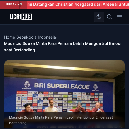
gkan Christian Norgaard dari Arsenal untuk Perkuat Lini Tengah
BREAKING
Home
›
Sepakbola Indonesia
›
Mauricio Souza Minta Para Pemain Lebih Mengontrol Emosi
saat Bertanding
Mauricio Souza Minta Para Pemain Lebih Mengontrol Emosi saat
Bertanding