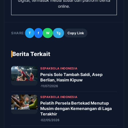
digital, termasuk media sosial dan platform berita
online.
SHARE:
T
f
W
Tg
Copy Link
Berita Terkait
SEPAKBOLA INDONESIA
Persis Solo Tambah Saldi, Asep
Berlian, Hasim Kipuw
·
11/07/2026
SEPAKBOLA INDONESIA
Pelatih Persela Bertekad Menutup
Musim dengan Kemenangan di Laga
Terakhir
·
02/05/2026