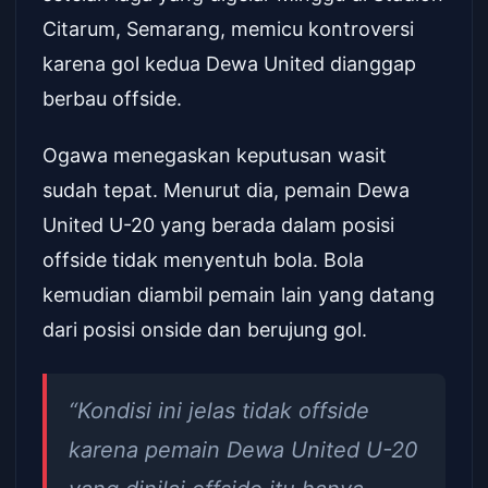
Citarum, Semarang, memicu kontroversi
karena gol kedua Dewa United dianggap
berbau offside.
Ogawa menegaskan keputusan wasit
sudah tepat. Menurut dia, pemain Dewa
United U-20 yang berada dalam posisi
offside tidak menyentuh bola. Bola
kemudian diambil pemain lain yang datang
dari posisi onside dan berujung gol.
“Kondisi ini jelas tidak offside
karena pemain Dewa United U-20