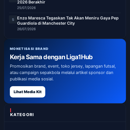
2026 Berakhir
25/07/2026
Enzo Maresca Tegaskan Tak Akan Meniru Gaya Pep
5
Guardiola di Manchester City
26/07/2026
MONETISASI BRAND
Kerja Sama dengan Liga1Hub
Promosikan brand, event, toko jersey, lapangan futsal,
atau campaign sepakbola melalui artikel sponsor dan
publikasi media sosial.
Lihat Media Kit
KATEGORI