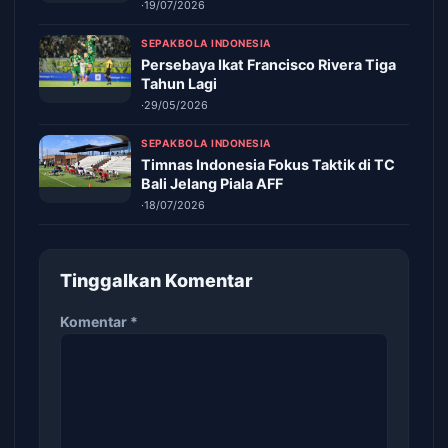
·
19/07/2026
SEPAKBOLA INDONESIA
Persebaya Ikat Francisco Rivera Tiga
Tahun Lagi
·
29/05/2026
SEPAKBOLA INDONESIA
Timnas Indonesia Fokus Taktik di TC
Bali Jelang Piala AFF
·
18/07/2026
Tinggalkan Komentar
Komentar
*