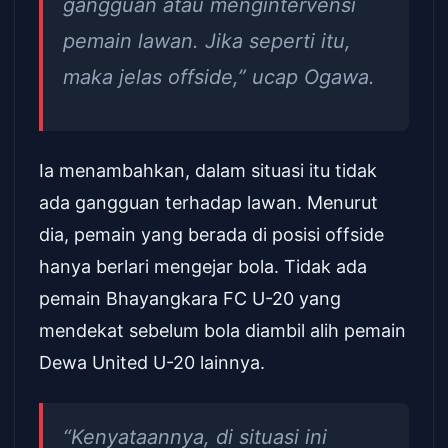
gangguan atau mengintervensi
pemain lawan. Jika seperti itu,
maka jelas offside,” ucap Ogawa.
Ia menambahkan, dalam situasi itu tidak
ada gangguan terhadap lawan. Menurut
dia, pemain yang berada di posisi offside
hanya berlari mengejar bola. Tidak ada
pemain Bhayangkara FC U-20 yang
mendekat sebelum bola diambil alih pemain
Dewa United U-20 lainnya.
“Kenyataannya, di situasi ini