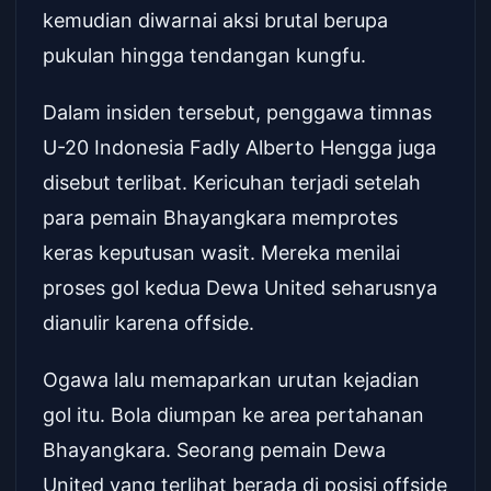
kemudian diwarnai aksi brutal berupa
pukulan hingga tendangan kungfu.
Dalam insiden tersebut, penggawa timnas
U-20 Indonesia Fadly Alberto Hengga juga
disebut terlibat. Kericuhan terjadi setelah
para pemain Bhayangkara memprotes
keras keputusan wasit. Mereka menilai
proses gol kedua Dewa United seharusnya
dianulir karena offside.
Ogawa lalu memaparkan urutan kejadian
gol itu. Bola diumpan ke area pertahanan
Bhayangkara. Seorang pemain Dewa
United yang terlihat berada di posisi offside