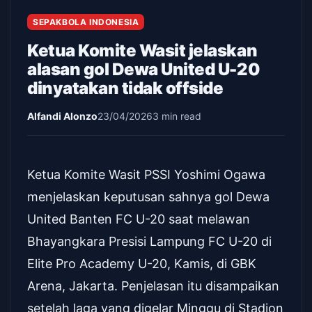
SEPAKBOLA INDONESIA
Ketua Komite Wasit jelaskan
alasan gol Dewa United U-20
dinyatakan tidak offside
Alfandi Alonzo
23/04/2026
3 min read
Ketua Komite Wasit PSSI Yoshimi Ogawa
menjelaskan keputusan sahnya gol Dewa
United Banten FC U-20 saat melawan
Bhayangkara Presisi Lampung FC U-20 di
Elite Pro Academy U-20, Kamis, di GBK
Arena, Jakarta. Penjelasan itu disampaikan
setelah laga yang digelar Minggu di Stadion