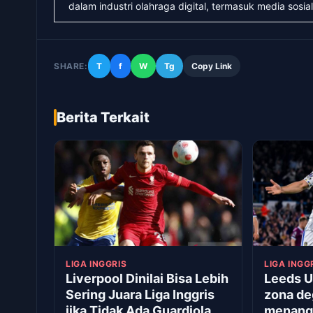
dalam industri olahraga digital, termasuk media sosial
SHARE:
T
f
W
Tg
Copy Link
Berita Terkait
LIGA INGGRIS
LIGA INGG
Liverpool Dinilai Bisa Lebih
Leeds U
Sering Juara Liga Inggris
zona de
jika Tidak Ada Guardiola
menang 