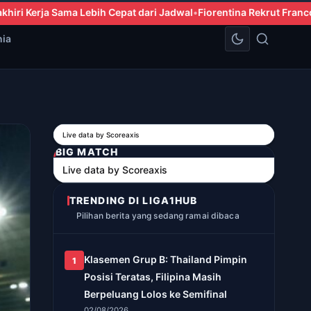
al
Fiorentina Rekrut Franco Mastantuono dari Real Madrid untu
nia
Live data by
Scoreaxis
BIG MATCH
Live data by
Scoreaxis
TRENDING DI LIGA1HUB
Pilihan berita yang sedang ramai dibaca
Klasemen Grup B: Thailand Pimpin
1
Posisi Teratas, Filipina Masih
Berpeluang Lolos ke Semifinal
02/08/2026