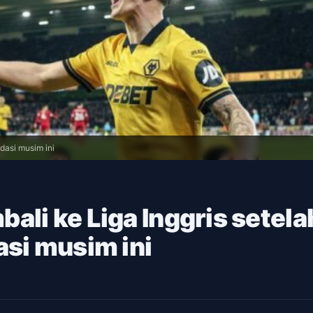
dasi musim ini
ali ke Liga Inggris setela
asi musim ini