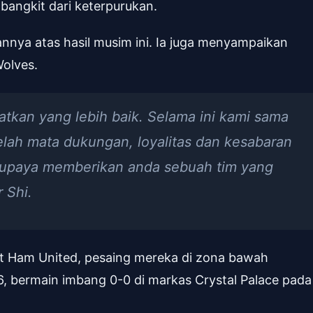
bangkit dari keterpurukan.
nnya atas hasil musim ini. Ia juga menyampaikan
olves.
tkan yang lebih baik. Selama ini kami sama
lah mata dukungan, loyalitas dan kesabaran
erupaya memberikan anda sebuah tim yang
 Shi.
st Ham United, pesaing mereka di zona bawah
, bermain imbang 0-0 di markas Crystal Palace pada