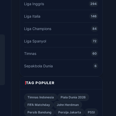
Liga Inggris
294
Liga Italia
146
Liga Champions
84
Liga Spanyol
72
Timnas
60
Sepakbola Dunia
6
TAG POPULER
Timnas Indonesia
Piala Dunia 2026
FIFA Matchday
John Herdman
Persib Bandung
Persija Jakarta
PSSI