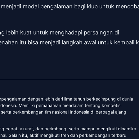
 menjadi modal pengalaman bagi klub untuk mencob
ng lebih kuat untuk menghadapi persaingan di
ahan itu bisa menjadi langkah awal untuk kembali 
erpengalaman dengan lebih dari lima tahun berkecimpung di dunia
 Indonesia. Memiliki pemahaman mendalam tentang kompetisi
, serta perkembangan tim nasional Indonesia di berbagai ajang
ang cepat, akurat, dan berimbang, serta mampu mengikuti dinamika
nal. Selain itu, aktif mengikuti tren dan perkembangan terbaru