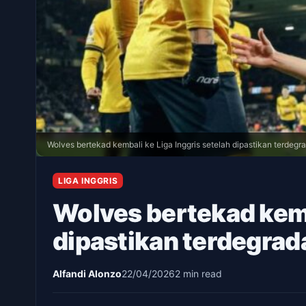
Wolves bertekad kembali ke Liga Inggris setelah dipastikan terdegra
LIGA INGGRIS
Wolves bertekad kemb
dipastikan terdegrad
Alfandi Alonzo
22/04/2026
2 min read