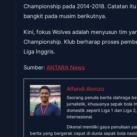
Championship pada 2014-2018. Catatan itu
bangkit pada musim berikutnya.
Kini, fokus Wolves adalah menyusun tim ya
Championship. Klub berharap proses pemben
Liga Inggris.
Sumber:
ANTARA News
Alfandi Alonzo
Seorang penulis berita olahraga b
jurnalistik, khususnya sepak bola
domestik seperti Liga 1 dan Liga 2
internasional.
Dikenal memiliki gaya penulisan y
berita yang bergerak cepat di dunia sepak bola nasio