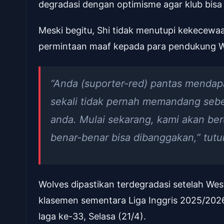
degradasi dengan optimisme agar klub bisa 
Meski begitu, Shi tidak menutupi kekecewaa
permintaan maaf kepada para pendukung W
“Anda (suporter-red) pantas mendapa
sekali tidak pernah memandang sebe
anda. Mulai sekarang, kami akan b
benar-benar bisa dibanggakan,” tutur
Wolves dipastikan terdegradasi setelah We
klasemen sementara Liga Inggris 2025/2026
laga ke-33, Selasa (21/4).