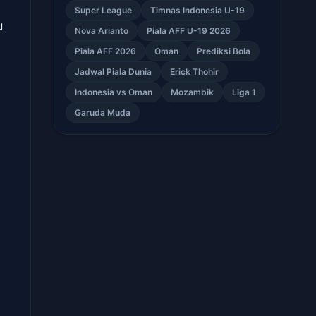
Super League
Timnas Indonesia U-19
u
Nova Arianto
Piala AFF U-19 2026
Piala AFF 2026
Oman
Prediksi Bola
Jadwal Piala Dunia
Erick Thohir
Indonesia vs Oman
Mozambik
Liga 1
Garuda Muda