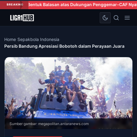
entuk Balasan atas Dukungan Penggemar
CAF Nyatakan Dukungan 
BREAKING
Home
›
Sepakbola Indonesia
›
Persib Bandung Apresiasi Bobotoh dalam Perayaan Juara
Sumber gambar: megapolitan.antaranews.com