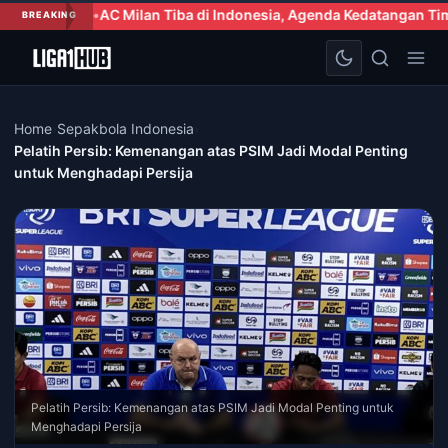
lan Tiba di Indonesia, Agenda Kedatangan Tim Sepak Bola Italia J
BREAKING
Home
›
Sepakbola Indonesia
›
Pelatih Persib: Kemenangan atas PSIM Jadi Modal Penting
untuk Menghadapi Persija
Pelatih Persib: Kemenangan atas PSIM Jadi Modal Penting untuk
Menghadapi Persija