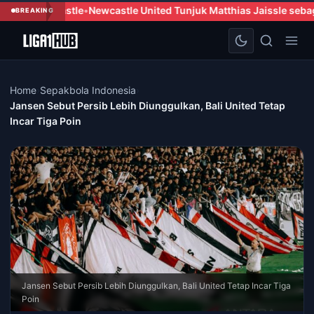
stle United Tunjuk Matthias Jaissle sebagai Pelatih Kepala Baru
Z
BREAKING
Home
›
Sepakbola Indonesia
›
Jansen Sebut Persib Lebih Diunggulkan, Bali United Tetap
Incar Tiga Poin
Jansen Sebut Persib Lebih Diunggulkan, Bali United Tetap Incar Tiga
Poin