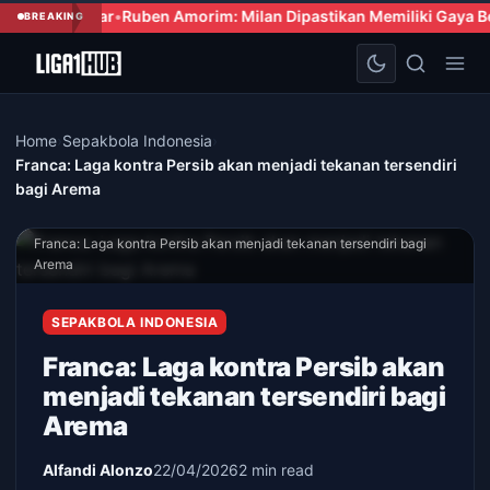
n Amorim: Milan Dipastikan Memiliki Gaya Bermain yang Fleksibe
BREAKING
Home
›
Sepakbola Indonesia
›
Franca: Laga kontra Persib akan menjadi tekanan tersendiri
bagi Arema
Franca: Laga kontra Persib akan menjadi tekanan tersendiri bagi
Arema
SEPAKBOLA INDONESIA
Franca: Laga kontra Persib akan
menjadi tekanan tersendiri bagi
Arema
Alfandi Alonzo
22/04/2026
2 min read