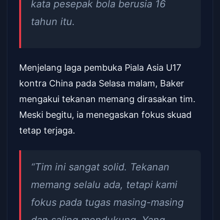
kata pesepak bola berusia 16
tahun itu.
Menjelang laga pembuka Piala Asia U17
kontra China pada Selasa malam, Baker
mengakui tekanan memang dirasakan tim.
Meski begitu, ia menegaskan fokus skuad
tetap terjaga.
“Tim ini sangat solid. Tekanan
memang selalu ada, tetapi kami
fokus pada tugas masing-masing