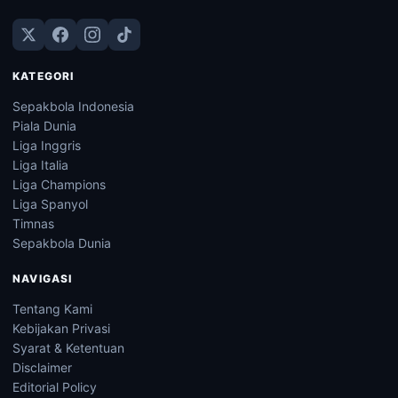
KATEGORI
Sepakbola Indonesia
Piala Dunia
Liga Inggris
Liga Italia
Liga Champions
Liga Spanyol
Timnas
Sepakbola Dunia
NAVIGASI
Tentang Kami
Kebijakan Privasi
Syarat & Ketentuan
Disclaimer
Editorial Policy