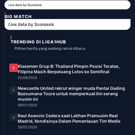
Live data by
Scoreaxis
BIG MATCH
Live data by
Scoreaxis
TRENDING DI LIGA1HUB
Pilihan berita yang sedang ramai dibaca
Klasemen Grup B: Thailand Pimpin Posisi Teratas,
1
Filipina Masih Berpeluang Lolos ke Semifinal
02/08/2026
Newcastle United rekrut winger muda Pantai Gading
2
Bazoumana Toure untuk memperkuat lini serang
musim ini
06/07/2026
Raul Asencio Cedera saat Latihan Pramusim Real
3
Madrid, Kondisinya Dalam Pemantauan Tim Medis
30/07/2026