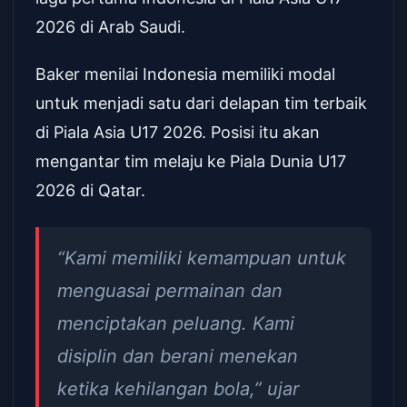
2026 di Arab Saudi.
Baker menilai Indonesia memiliki modal
untuk menjadi satu dari delapan tim terbaik
di Piala Asia U17 2026. Posisi itu akan
mengantar tim melaju ke Piala Dunia U17
2026 di Qatar.
“Kami memiliki kemampuan untuk
menguasai permainan dan
menciptakan peluang. Kami
disiplin dan berani menekan
ketika kehilangan bola,” ujar