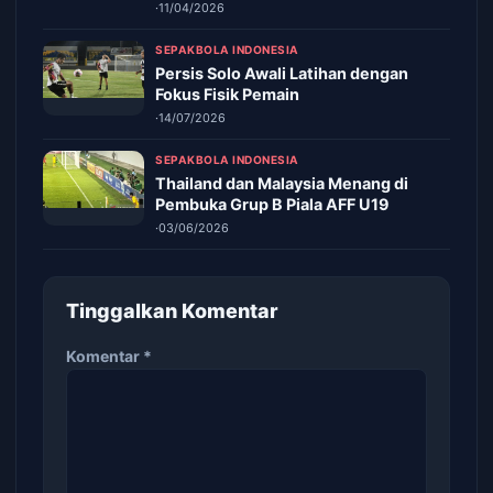
·
11/04/2026
SEPAKBOLA INDONESIA
Persis Solo Awali Latihan dengan
Fokus Fisik Pemain
·
14/07/2026
SEPAKBOLA INDONESIA
Thailand dan Malaysia Menang di
Pembuka Grup B Piala AFF U19
·
03/06/2026
Tinggalkan Komentar
Komentar
*