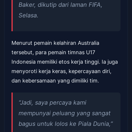
Baker, dikutip dari laman FIFA,
Selasa.
Menurut pemain kelahiran Australia
tersebut, para pemain timnas U17
Indonesia memiliki etos kerja tinggi. Ia juga
menyoroti kerja keras, kepercayaan diri,
dan kebersamaan yang dimiliki tim.
“Jadi, saya percaya kami
mempunyai peluang yang sangat
bagus untuk lolos ke Piala Dunia,”