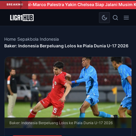
Palestra Yakin Chelsea Siap Jalani Musim Kompetitif Bersama Al
BREAKING
Home
›
Sepakbola Indonesia
›
Baker: Indonesia Berpeluang Lolos ke Piala Dunia U-17 2026
Baker: Indonesia Berpeluang Lolos ke Piala Dunia U-17 2026