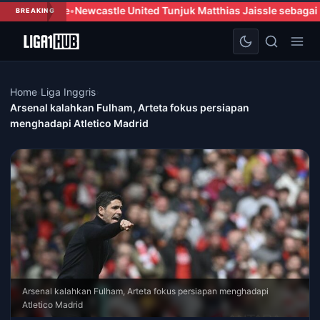
United Tunjuk Matthias Jaissle sebagai Pelatih Kepala Baru
Zherg
BREAKING
Home
›
Liga Inggris
›
Arsenal kalahkan Fulham, Arteta fokus persiapan
menghadapi Atletico Madrid
Arsenal kalahkan Fulham, Arteta fokus persiapan menghadapi
Atletico Madrid