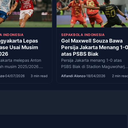
A INDONESIA
SEPAKBOLA INDONESIA
gyakarta Lepas
Gol Maxwell Souza Bawa
ase Usai Musim
Persija Jakarta Menang 1-
026
atas PSBS Biak
akarta melepas Anton
Persija Jakarta menang 1-0 atas
lah musim 2025/2026.
PSBS Biak di Stadion Maguwoharjo
i kaki ikut membatasi
berkat gol cepat Maxwell Souza
nzo
·
04/07/2026
3 min read
Alfandi Alonzo
·
18/04/2026
2 min rea
inya bersama Laskar
pada pekan ke-28 BRI Super
League.