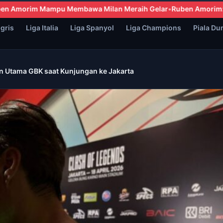
an Meraih Gelar
Ruben Amorim: Milan Dipastikan Memiliki Gaya B
ggris
Liga Italia
Liga Spanyol
Liga Champions
Piala Du
ion Utama GBK saat Kunjungan ke Jakarta