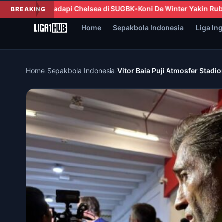
 SUGBK
Koni De Winter Yakin Ruben Amorim Mampu Membawa Mil
BREAKING
Home
Sepakbola Indonesia
Liga In
Home
›
Sepakbola Indonesia
›
Vitor Baia Puji Atmosfer Stad