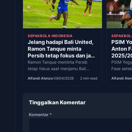
SEPAKBOLA INDONESIA
SEPAKBOL
Jelang hadapi Bali United,
PSIM Yo
Ramon Tanque minta
Anton F
Persib tetap fokus dan jaga
2025/2
konsistensi
Ramon Tanque meminta Persib
PSIM Yogy
tetap fokus saat menjamu Bali
Fase sete
United pada pekan ke-27 BRI
Cedera jar
Alfandi Alonzo
·
09/04/2026
2 min read
Alfandi Alo
Super League 2025/2026.
kontribus
Mataram.
Tinggalkan Komentar
Komentar
*