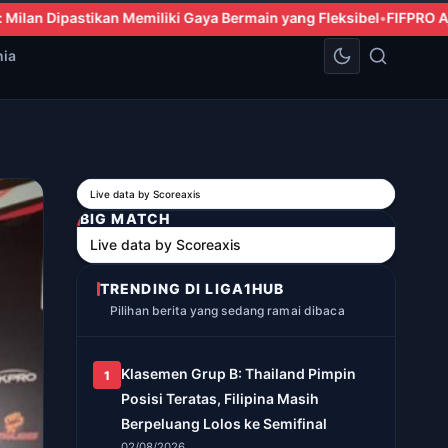
ermain yang Fleksibel
FIFPRO Ajukan Tuntutan kepada FIFA, Soro
nia
Live data by
Scoreaxis
BIG MATCH
Live data by
Scoreaxis
TRENDING DI LIGA1HUB
Pilihan berita yang sedang ramai dibaca
Klasemen Grup B: Thailand Pimpin
1
Posisi Teratas, Filipina Masih
Berpeluang Lolos ke Semifinal
02/08/2026