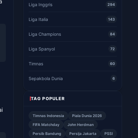
a
Liga Inggris
294
Liga Italia
143
Liga Champions
84
Liga Spanyol
72
Timnas
60
Sepakbola Dunia
6
TAG POPULER
ai
Timnas Indonesia
Piala Dunia 2026
FIFA Matchday
John Herdman
Persib Bandung
Persija Jakarta
PSSI