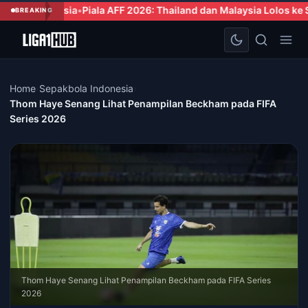
la AFF 2026: Thailand dan Malaysia Lolos ke Semifinal usai Tampil
BREAKING
Home
›
Sepakbola Indonesia
›
Thom Haye Senang Lihat Penampilan Beckham pada FIFA
Series 2026
Thom Haye Senang Lihat Penampilan Beckham pada FIFA Series
2026