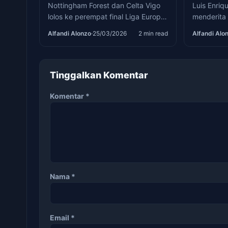
Eropa usai Menang pada
Nottingham Forest dan Celta Vigo
Luis Enri
Babak 16 Besar
lolos ke perempat final Liga Europa
menderita
usai menyingkirkan Midtjylland dan
mengalahk
Alfandi Alonzo
·
25/03/2026
2 min read
Alfandi Alo
Lyon pada 20 Maret 2026.
4 di semif
Tinggalkan Komentar
Komentar
*
Nama
*
Email
*