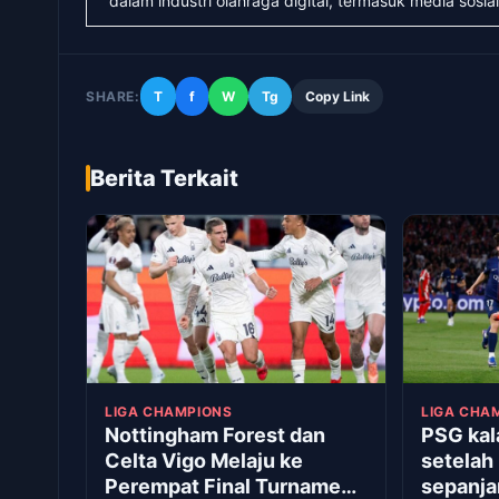
dalam industri olahraga digital, termasuk media sosial
SHARE:
T
f
W
Tg
Copy Link
Berita Terkait
LIGA CHAMPIONS
LIGA CHA
Nottingham Forest dan
PSG kal
Celta Vigo Melaju ke
setelah
Perempat Final Turnamen
sepanja