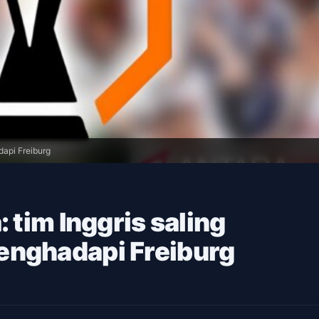
dapi Freiburg
 tim Inggris saling
enghadapi Freiburg