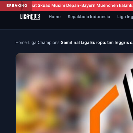
m Depan
Bayern Muenchen kalahkan Aston Villa 2-1 dalam laga p
BREAKING
Home
Sepakbola Indonesia
Liga In
Home
›
Liga Champions
›
Semifinal Liga Europa: tim Inggris