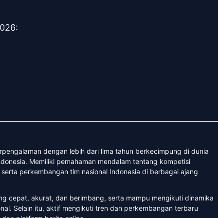
2026:
erpengalaman dengan lebih dari lima tahun berkecimpung di dunia
 Indonesia. Memiliki pemahaman mendalam tentang kompetisi
, serta perkembangan tim nasional Indonesia di berbagai ajang
ang cepat, akurat, dan berimbang, serta mampu mengikuti dinamika
nal. Selain itu, aktif mengikuti tren dan perkembangan terbaru