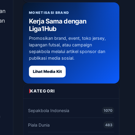
kan
MONETISASI BRAND
Kerja Sama dengan
an
Liga1Hub
Promosikan brand, event, toko jersey,
lapangan futsal, atau campaign
.
sepakbola melalui artikel sponsor dan
publikasi media sosial.
Lihat Media Kit
KATEGORI
Sepakbola Indonesia
1070
n
Piala Dunia
483