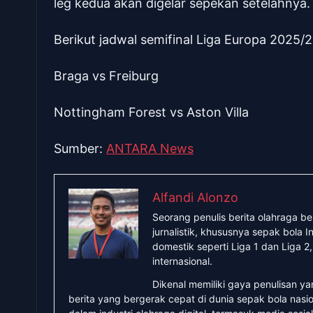
leg kedua akan digelar sepekan setelahnya.
Berikut jadwal semifinal Liga Europa 2025/
Braga vs Freiburg
Nottingham Forest vs Aston Villa
Sumber:
ANTARA News
Alfandi Alonzo
Seorang penulis berita olahraga b
jurnalistik, khususnya sepak bola
domestik seperti Liga 1 dan Liga 2
internasional.
Dikenal memiliki gaya penulisan y
berita yang bergerak cepat di dunia sepak bola nasio