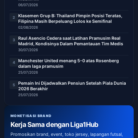
06/07/2026
Klasemen Grup B: Thailand Pimpin Posisi Teratas,
2
Filipina Masih Berpeluang Lolos ke Semifinal
02/08/2026
Raul Asencio Cedera saat Latihan Pramusim Real
3
Madrid, Kondisinya Dalam Pemantauan Tim Medis
30/07/2026
Manchester United menang 5-0 atas Rosenberg
4
dalam laga pramusim
25/07/2026
Pemain Ini Dijadwalkan Pensiun Setelah Piala Dunia
5
2026 Berakhir
25/07/2026
MONETISASI BRAND
Kerja Sama dengan Liga1Hub
Promosikan brand, event, toko jersey, lapangan futsal,