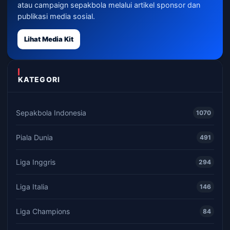
atau campaign sepakbola melalui artikel sponsor dan
publikasi media sosial.
Lihat Media Kit
KATEGORI
Sepakbola Indonesia
1070
Piala Dunia
491
Liga Inggris
294
Liga Italia
146
Liga Champions
84