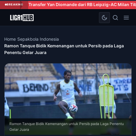
r Yan Diomande dari RB Leipzig
AC Milan Tiba di Indonesia, Age
BREAKING
Home
›
Sepakbola Indonesia
›
Ramon Tanque Bidik Kemenangan untuk Persib pada Laga
Penentu Gelar Juara
Ramon Tanque Bidik Kemenangan untuk Persib pada Laga Penentu
Gelar Juara