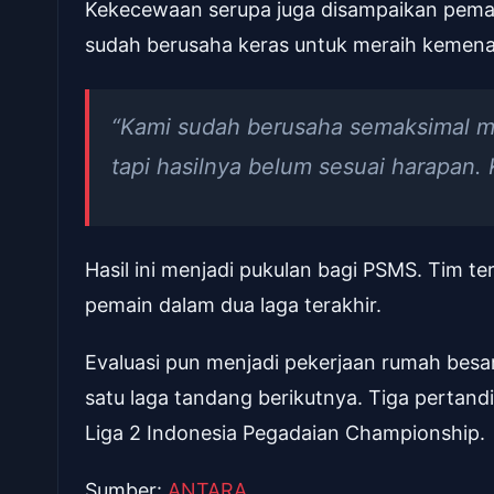
Kekecewaan serupa juga disampaikan pemai
sudah berusaha keras untuk meraih kemenang
“Kami sudah berusaha semaksimal 
tapi hasilnya belum sesuai harapan.
Hasil ini menjadi pukulan bagi PSMS. Tim 
pemain dalam dua laga terakhir.
Evaluasi pun menjadi pekerjaan rumah besa
satu laga tandang berikutnya. Tiga pertand
Liga 2 Indonesia Pegadaian Championship.
Sumber:
ANTARA