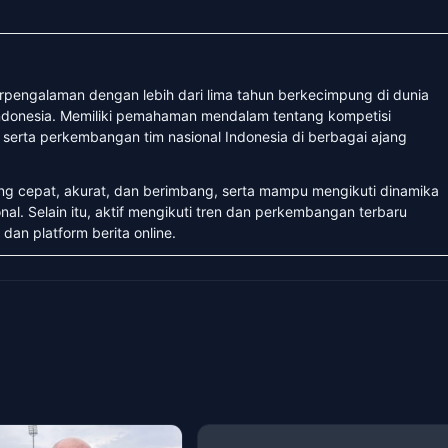
erpengalaman dengan lebih dari lima tahun berkecimpung di dunia
 Indonesia. Memiliki pemahaman mendalam tentang kompetisi
, serta perkembangan tim nasional Indonesia di berbagai ajang
ang cepat, akurat, dan berimbang, serta mampu mengikuti dinamika
nal. Selain itu, aktif mengikuti tren dan perkembangan terbaru
 dan platform berita online.