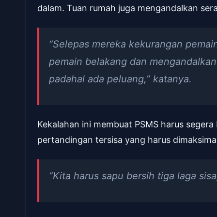
dalam. Tuan rumah juga mengandalkan ser
“Selepas mereka kekurangan pemain
pemain belakang dan mengandalkan c
padahal ada peluang,” katanya.
Kekalahan ini membuat PSMS harus segera 
pertandingan tersisa yang harus dimaksima
“Kita harus sapu bersih tiga laga si