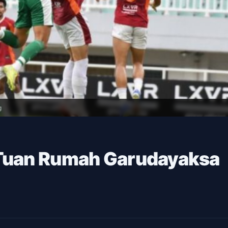
g
 Tuan Rumah Garudayaksa