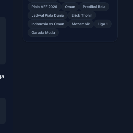
Piala AFF 2026
Oman
Prediksi Bola
Jadwal Piala Dunia
Erick Thohir
Indonesia vs Oman
Mozambik
Liga 1
Garuda Muda
ga