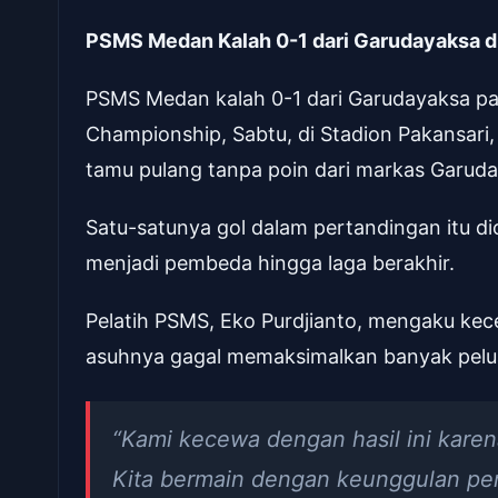
PSMS Medan Kalah 0-1 dari Garudayaksa d
PSMS Medan kalah 0-1 dari Garudayaksa pad
Championship, Sabtu, di Stadion Pakansari,
tamu pulang tanpa poin dari markas Garuda
Satu-satunya gol dalam pertandingan itu di
menjadi pembeda hingga laga berakhir.
Pelatih PSMS, Eko Purdjianto, mengaku kece
asuhnya gagal memaksimalkan banyak pelua
“Kami kecewa dengan hasil ini karena
Kita bermain dengan keunggulan pema