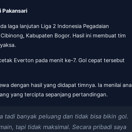
i Pakansari
a laga lanjutan Liga 2 Indonesia Pegadaian
 Cibinong, Kabupaten Bogor. Hasil ini membuat tim
yaksa.
cetak Everton pada menit ke-7. Gol cepat tersebut
wa dengan hasil yang didapat timnya. Ia menilai an
ng yang tercipta sepanjang pertandingan.
 tadi banyak peluang dan tidak bisa bikin gol.
in, tapi tidak maksimal. Secara pribadi saya