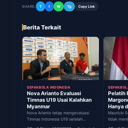
SHARE:
T
f
W
Tg
Copy Link
Berita Terkait
SEPAKBOLA INDONESIA
SEPAKBOL
Nova Arianto Evaluasi
Pelatih 
Timnas U19 Usai Kalahkan
Margono
Myanmar
Hanya d
Pertand
Nova Arianto tetap mengevaluasi
Mauricio 
Timnas Indonesia U19 setelah
tidak meni
menang 3-0 atas Myanmar di Piala
satu laga