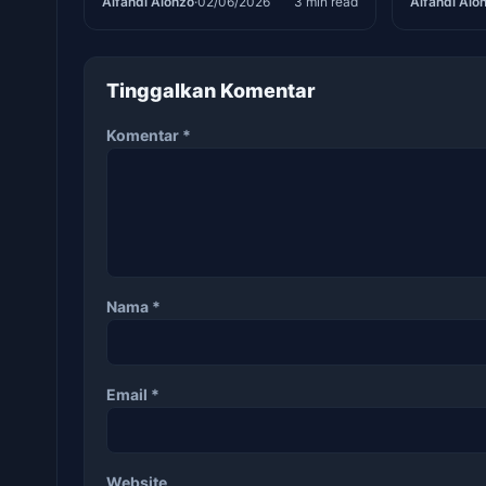
Alfandi Alonzo
·
02/06/2026
3 min read
Alfandi Alo
AFF U19 2026.
Persija saa
Bhayangka
Tinggalkan Komentar
Komentar
*
Nama
*
Email
*
Website