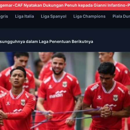
uh kepada Gianni Infantino
Presiden FA Yordania: Tidak Akan M
ggris
Liga Italia
Liga Spanyol
Liga Champions
Piala Du
esungguhnya dalam Laga Penentuan Berikutnya