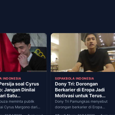
A INDONESIA
SEPAKBOLA INDONESIA
Persija soal Cyrus
Dony Tri: Dorongan
: Jangan Dinilai
Berkarier di Eropa Jadi
ari Satu
Motivasi untuk Terus
ingan
Berkembang
Souza meminta publik
Dony Tri Pamungkas menyebut
lai Cyrus Margono dari
dorongan berkarier di Eropa
 usai debutnya bersama
sebagai motivasi untuk terus