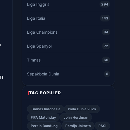
Liga Inggris
294
Liga Italia
143
Liga Champions
84
,
Liga Spanyol
72
Timnas
60
Sepakbola Dunia
6
an
TAG POPULER
Timnas Indonesia
Piala Dunia 2026
FIFA Matchday
John Herdman
Persib Bandung
Persija Jakarta
PSSI