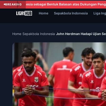
uk Balasan atas Dukungan Penggemar
CAF Nyatakan Dukungan Pen
BREAKING
Home
Sepakbola Indonesia
Liga In
Home
›
Sepakbola Indonesia
›
John Herdman Hadapi Ujian S