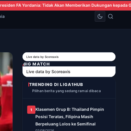
emberikan Dukungan kepada Gianni Infantino
Piala AFF 2026 Grup
nia
Live data by
Scoreaxis
BIG MATCH
Live data by
Scoreaxis
TRENDING DI LIGA1HUB
Pilihan berita yang sedang ramai dibaca
Klasemen Grup B: Thailand Pimpin
1
Posisi Teratas, Filipina Masih
Berpeluang Lolos ke Semifinal
02/08/2026