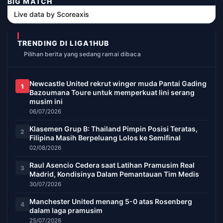
BIG MATCH
Live data by
Scoreaxis
TRENDING DI LIGA1HUB
Pilihan berita yang sedang ramai dibaca
Newcastle United rekrut winger muda Pantai Gading
1
Bazoumana Toure untuk memperkuat lini serang
musim ini
06/07/2026
Klasemen Grup B: Thailand Pimpin Posisi Teratas,
2
Filipina Masih Berpeluang Lolos ke Semifinal
02/08/2026
Raul Asencio Cedera saat Latihan Pramusim Real
3
Madrid, Kondisinya Dalam Pemantauan Tim Medis
30/07/2026
Manchester United menang 5-0 atas Rosenberg
4
dalam laga pramusim
25/07/2026