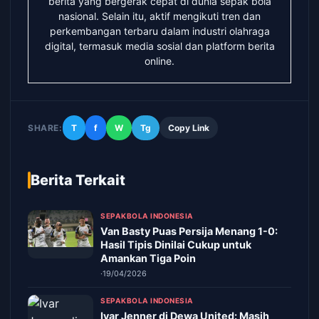
berita yang bergerak cepat di dunia sepak bola
nasional. Selain itu, aktif mengikuti tren dan
perkembangan terbaru dalam industri olahraga
digital, termasuk media sosial dan platform berita
online.
SHARE:
T
f
W
Tg
Copy Link
Berita Terkait
SEPAKBOLA INDONESIA
Van Basty Puas Persija Menang 1-0:
Hasil Tipis Dinilai Cukup untuk
Amankan Tiga Poin
·
19/04/2026
SEPAKBOLA INDONESIA
Ivar Jenner di Dewa United: Masih