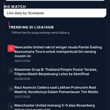
BIG MATCH
Live data by
Scoreaxis
TRENDING DI LIGA1HUB
Pilihan berita yang sedang ramai dibaca
Newcastle United rekrut winger muda Pantai Gading
1
Bazoumana Toure untuk memperkuat lini serang
musim ini
06/07/2026
Klasemen Grup B: Thailand Pimpin Posisi Teratas,
2
Filipina Masih Berpeluang Lolos ke Semifinal
02/08/2026
Raul Asencio Cedera saat Latihan Pramusim Real
3
Madrid, Kondisinya Dalam Pemantauan Tim Medis
30/07/2026
Manchester United menang 5-0 atas Rosenberg
4
dalam laga pramusim