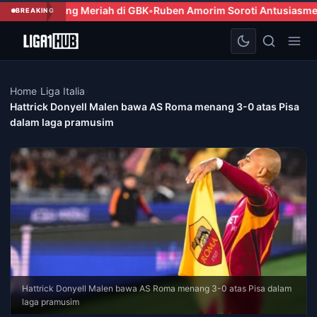
eriah di GBK
Ruben Amorim Soroti Antusiasme Penggemar AC Mil
BREAKING
Home
›
Liga Italia
›
Hattrick Donyell Malen bawa AS Roma menang 3-0 atas Pisa
dalam laga pramusim
Hattrick Donyell Malen bawa AS Roma menang 3-0 atas Pisa dalam
laga pramusim