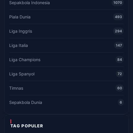
Sepakbola Indonesia
1070
Piala Dunia
493
Liga Inggris
294
Liga Italia
147
Liga Champions
84
Liga Spanyol
72
Timnas
60
Sepakbola Dunia
6
TAG POPULER