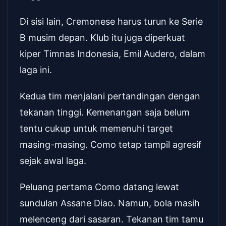
Di sisi lain, Cremonese harus turun ke Serie
B musim depan. Klub itu juga diperkuat
kiper Timnas Indonesia, Emil Audero, dalam
laga ini.
Kedua tim menjalani pertandingan dengan
tekanan tinggi. Kemenangan saja belum
tentu cukup untuk memenuhi target
masing-masing. Como tetap tampil agresif
sejak awal laga.
Peluang pertama Como datang lewat
sundulan Assane Diao. Namun, bola masih
melenceng dari sasaran. Tekanan tim tamu