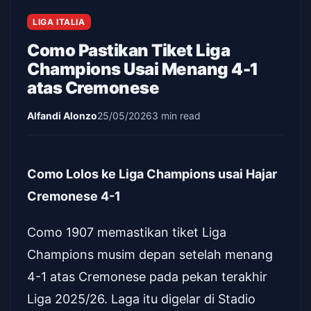
LIGA ITALIA
Como Pastikan Tiket Liga
Champions Usai Menang 4-1
atas Cremonese
Alfandi Alonzo
25/05/2026
3 min read
Como Lolos ke Liga Champions usai Hajar
Cremonese 4-1
Como 1907 memastikan tiket Liga
Champions musim depan setelah menang
4-1 atas Cremonese pada pekan terakhir
Liga 2025/26. Laga itu digelar di Stadio