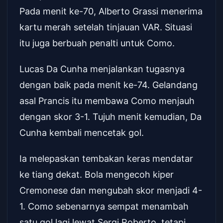
Pada menit ke-70, Alberto Grassi menerima
kartu merah setelah tinjauan VAR. Situasi
itu juga berbuah penalti untuk Como.
Lucas Da Cunha menjalankan tugasnya
dengan baik pada menit ke-74. Gelandang
asal Prancis itu membawa Como menjauh
dengan skor 3-1. Tujuh menit kemudian, Da
Cunha kembali mencetak gol.
Ia melepaskan tembakan keras mendatar
ke tiang dekat. Bola mengecoh kiper
Cremonese dan mengubah skor menjadi 4-
1. Como sebenarnya sempat menambah
satu gol lagi lewat Sergi Roberto, tetapi