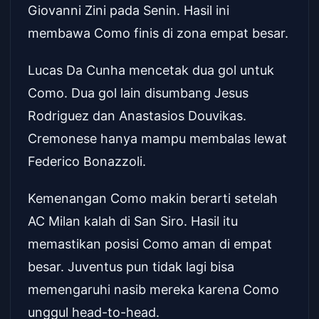
Giovanni Zini pada Senin. Hasil ini
membawa Como finis di zona empat besar.
Lucas Da Cunha mencetak dua gol untuk
Como. Dua gol lain disumbang Jesus
Rodriguez dan Anastasios Douvikas.
Cremonese hanya mampu membalas lewat
Federico Bonazzoli.
Kemenangan Como makin berarti setelah
AC Milan kalah di San Siro. Hasil itu
memastikan posisi Como aman di empat
besar. Juventus pun tidak lagi bisa
memengaruhi nasib mereka karena Como
unggul head-to-head.