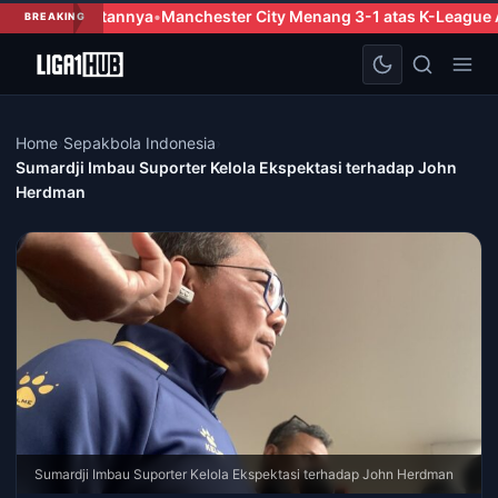
anchester City Menang 3-1 atas K-League All Stars dalam Laga P
BREAKING
Home
›
Sepakbola Indonesia
›
Sumardji Imbau Suporter Kelola Ekspektasi terhadap John
Herdman
Sumardji Imbau Suporter Kelola Ekspektasi terhadap John Herdman