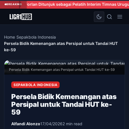
 Ditunjuk sebagai Pelatih Interim Timnas Uruguay untuk Sementar
BREAKING
Home
›
Sepakbola Indonesia
›
Persela Bidik Kemenangan atas Persipal untuk Tandai HUT
ke-59
Persela Bidik Kemenangan atas Persipal untuk Tandai HUT ke-59
SEPAKBOLA INDONESIA
Persela Bidik Kemenangan atas
Persipal untuk Tandai HUT ke-
59
Alfandi Alonzo
17/04/2026
2 min read