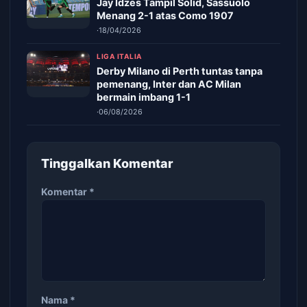
Jay Idzes Tampil Solid, Sassuolo
Menang 2-1 atas Como 1907
·
18/04/2026
LIGA ITALIA
Derby Milano di Perth tuntas tanpa
pemenang, Inter dan AC Milan
bermain imbang 1-1
·
06/08/2026
Tinggalkan Komentar
Komentar
*
Nama
*