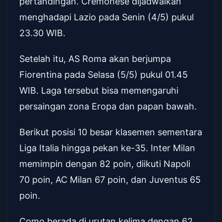
pertandingan. Cremonese dijadwalkan
menghadapi Lazio pada Senin (4/5) pukul
23.30 WIB.
Setelah itu, AS Roma akan berjumpa
Fiorentina pada Selasa (5/5) pukul 01.45
WIB. Laga tersebut bisa memengaruhi
persaingan zona Eropa dan papan bawah.
Berikut posisi 10 besar klasemen sementara
Liga Italia hingga pekan ke-35. Inter Milan
memimpin dengan 82 poin, diikuti Napoli
70 poin, AC Milan 67 poin, dan Juventus 65
poin.
Como berada di urutan kelima dengan 62