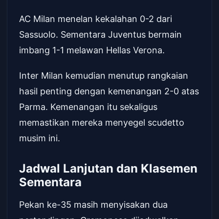
AC Milan menelan kekalahan 0-2 dari
Sassuolo. Sementara Juventus bermain
imbang 1-1 melawan Hellas Verona.
Inter Milan kemudian menutup rangkaian
hasil penting dengan kemenangan 2-0 atas
Parma. Kemenangan itu sekaligus
memastikan mereka menyegel scudetto
musim ini.
Jadwal Lanjutan dan Klasemen
Sementara
Pekan ke-35 masih menyisakan dua