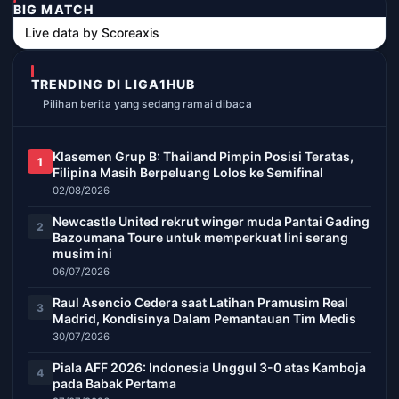
BIG MATCH
Live data by
Scoreaxis
TRENDING DI LIGA1HUB
Pilihan berita yang sedang ramai dibaca
Klasemen Grup B: Thailand Pimpin Posisi Teratas,
1
Filipina Masih Berpeluang Lolos ke Semifinal
02/08/2026
Newcastle United rekrut winger muda Pantai Gading
2
Bazoumana Toure untuk memperkuat lini serang
musim ini
06/07/2026
Raul Asencio Cedera saat Latihan Pramusim Real
3
Madrid, Kondisinya Dalam Pemantauan Tim Medis
30/07/2026
Piala AFF 2026: Indonesia Unggul 3-0 atas Kamboja
4
pada Babak Pertama