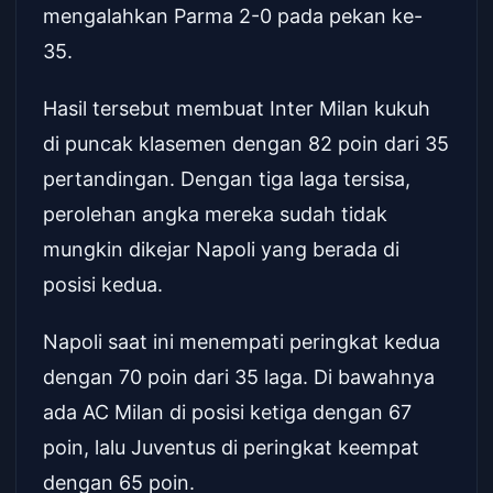
mengalahkan Parma 2-0 pada pekan ke-
35.
Hasil tersebut membuat Inter Milan kukuh
di puncak klasemen dengan 82 poin dari 35
pertandingan. Dengan tiga laga tersisa,
perolehan angka mereka sudah tidak
mungkin dikejar Napoli yang berada di
posisi kedua.
Napoli saat ini menempati peringkat kedua
dengan 70 poin dari 35 laga. Di bawahnya
ada AC Milan di posisi ketiga dengan 67
poin, lalu Juventus di peringkat keempat
dengan 65 poin.