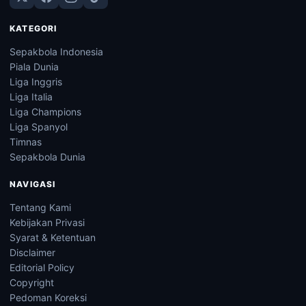
KATEGORI
Sepakbola Indonesia
Piala Dunia
Liga Inggris
Liga Italia
Liga Champions
Liga Spanyol
Timnas
Sepakbola Dunia
NAVIGASI
Tentang Kami
Kebijakan Privasi
Syarat & Ketentuan
Disclaimer
Editorial Policy
Copyright
Pedoman Koreksi