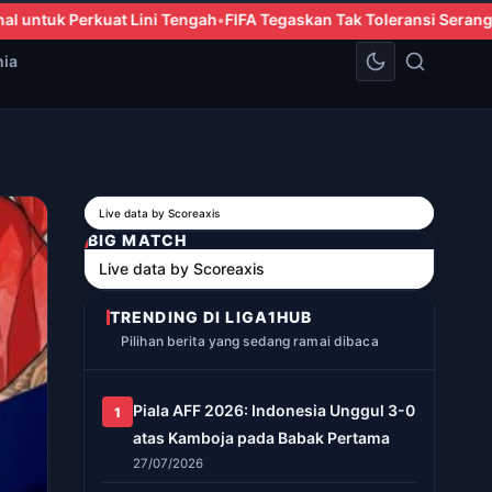
Tengah
FIFA Tegaskan Tak Toleransi Serangan terhadap Integritas
nia
Live data by
Scoreaxis
BIG MATCH
Live data by
Scoreaxis
TRENDING DI LIGA1HUB
Pilihan berita yang sedang ramai dibaca
Piala AFF 2026: Indonesia Unggul 3-0
1
atas Kamboja pada Babak Pertama
27/07/2026