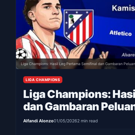
Liga Champions: Hasil Leg Pertama Semifinal dan Gambaran Peluan
LIGA CHAMPIONS
Liga Champions: Hasi
dan Gambaran Peluang
Alfandi Alonzo
01/05/2026
2 min read