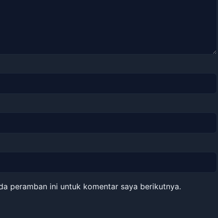
da peramban ini untuk komentar saya berikutnya.