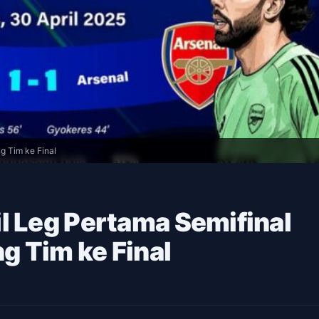
g Tim ke Final
l Leg Pertama Semifinal
 Tim ke Final