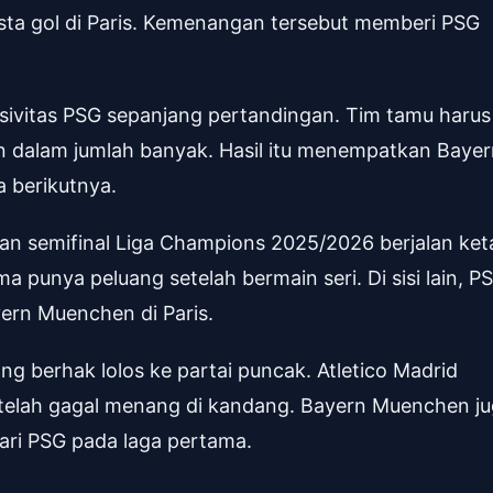
a gol di Paris. Kemenangan tersebut memberi PSG
vitas PSG sepanjang pertandingan. Tim tamu harus
n dalam jumlah banyak. Hasil itu menempatkan Bayer
a berikutnya.
an semifinal Liga Champions 2025/2026 berjalan ket
 punya peluang setelah bermain seri. Di sisi lain, P
ern Muenchen di Paris.
g berhak lolos ke partai puncak. Atletico Madrid
telah gagal menang di kandang. Bayern Muenchen j
ari PSG pada laga pertama.