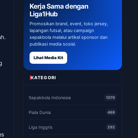
Kerja Sama dengan
Liga1Hub
Promosikan brand, event, toko jersey,
lapangan futsal, atau campaign
ah.
sepakbola melalui artikel sponsor dan
publikasi media sosial.
Lihat Media Kit
g
KATEGORI
Sepakbola Indonesia
1070
Piala Dunia
469
Liga Inggris
292
es