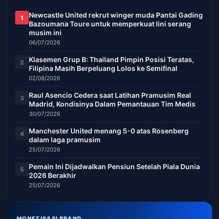
Newcastle United rekrut winger muda Pantai Gading
1
Bazoumana Toure untuk memperkuat lini serang
musim ini
06/07/2026
Klasemen Grup B: Thailand Pimpin Posisi Teratas,
2
Filipina Masih Berpeluang Lolos ke Semifinal
02/08/2026
Raul Asencio Cedera saat Latihan Pramusim Real
3
Madrid, Kondisinya Dalam Pemantauan Tim Medis
30/07/2026
Manchester United menang 5-0 atas Rosenberg
4
dalam laga pramusim
25/07/2026
Pemain Ini Dijadwalkan Pensiun Setelah Piala Dunia
5
2026 Berakhir
25/07/2026
MONETISASI BRAND