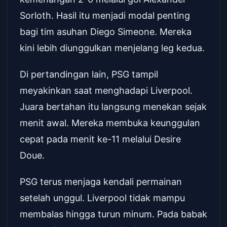
Sorloth. Hasil itu menjadi modal penting
bagi tim asuhan Diego Simeone. Mereka
kini lebih diunggulkan menjelang leg kedua.
Di pertandingan lain, PSG tampil
meyakinkan saat menghadapi Liverpool.
Juara bertahan itu langsung menekan sejak
menit awal. Mereka membuka keunggulan
cepat pada menit ke-11 melalui Desire
Doue.
PSG terus menjaga kendali permainan
setelah unggul. Liverpool tidak mampu
membalas hingga turun minum. Pada babak