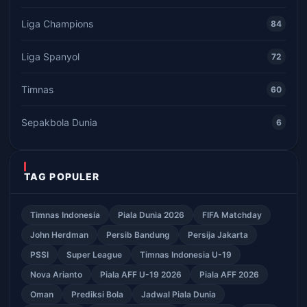
Liga Champions
84
Liga Spanyol
72
Timnas
60
Sepakbola Dunia
6
TAG POPULER
Timnas Indonesia
Piala Dunia 2026
FIFA Matchday
John Herdman
Persib Bandung
Persija Jakarta
PSSI
Super League
Timnas Indonesia U-19
Nova Arianto
Piala AFF U-19 2026
Piala AFF 2026
Oman
Prediksi Bola
Jadwal Piala Dunia