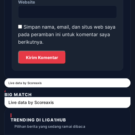
Website
Simpan nama, email, dan situs web saya
pada peramban ini untuk komentar saya
berikutnya.
Live data by
Scoreaxis
BIG MATCH
Live data by
Scoreaxis
TRENDING DI LIGA1HUB
Pilihan berita yang sedang ramai dibaca