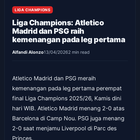
LIGA CHAMPIONS
Liga Champions: Atletico
Madrid dan PSG raih
kemenangan pada leg pertama
Alfandi Alonzo
13/04/2026
2 min read
Atletico Madrid dan PSG meraih
kemenangan pada leg pertama perempat
final Liga Champions 2025/26, Kamis dini
hari WIB. Atletico Madrid menang 2-0 atas
Barcelona di Camp Nou. PSG juga menang
2-0 saat menjamu Liverpool di Parc des
Princes.