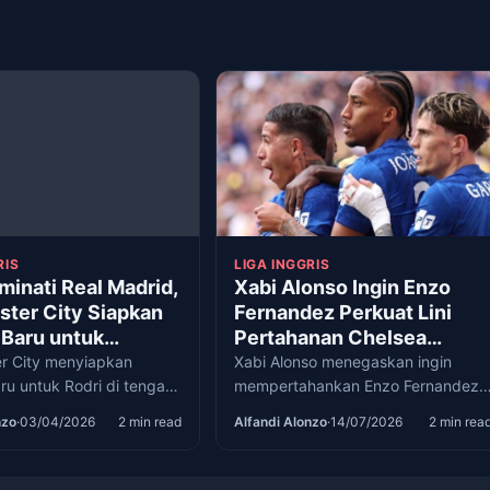
RIS
LIGA INGGRIS
minati Real Madrid,
Xabi Alonso Ingin Enzo
ter City Siapkan
Fernandez Perkuat Lini
 Baru untuk
Pertahanan Chelsea
ng Spanyol Itu
Musim Depan
r City menyiapkan
Xabi Alonso menegaskan ingin
ru untuk Rodri di tengah
mempertahankan Enzo Fernandez
l Madrid pada bursa
di Chelsea di tengah rumor
nzo
·
03/04/2026
2 min read
Alfandi Alonzo
·
14/07/2026
2 min rea
musim panas 2026.
kepindahan sang gelandang.