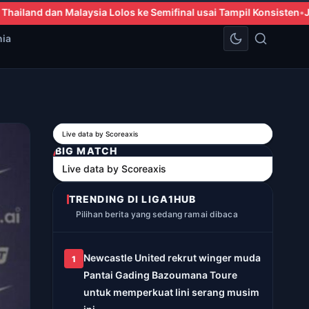
emifinal usai Tampil Konsisten
Joao Pedro Cetak Dua Gol, Chelsea
nia
Live data by
Scoreaxis
BIG MATCH
Live data by
Scoreaxis
TRENDING DI LIGA1HUB
Pilihan berita yang sedang ramai dibaca
Newcastle United rekrut winger muda
1
Pantai Gading Bazoumana Toure
untuk memperkuat lini serang musim