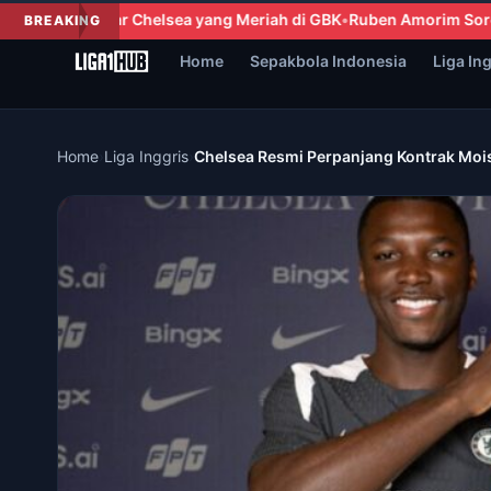
riah di GBK
Ruben Amorim Soroti Antusiasme Penggemar AC Mila
BREAKING
Home
Sepakbola Indonesia
Liga In
Home
›
Liga Inggris
›
Chelsea Resmi Perpanjang Kontrak Moi