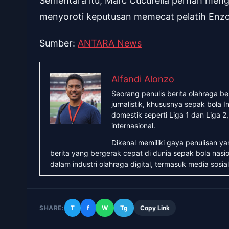
Sementara itu, Marc Cucurella pernah mengk
menyoroti keputusan memecat pelatih Enz
Sumber:
ANTARA News
Alfandi Alonzo
Seorang penulis berita olahraga b
jurnalistik, khususnya sepak bola
domestik seperti Liga 1 dan Liga 2
internasional.
Dikenal memiliki gaya penulisan y
berita yang bergerak cepat di dunia sepak bola nasio
dalam industri olahraga digital, termasuk media sosial
SHARE:
T
f
W
Tg
Copy Link