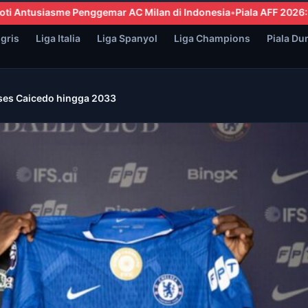
n di Indonesia
Piala AFF 2026: Thailand dan Malaysia Lolos ke S
ggris
Liga Italia
Liga Spanyol
Liga Champions
Piala Du
ses Caicedo hingga 2033