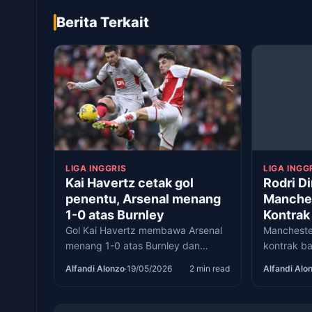
Berita Terkait
LIGA INGGRIS
LIGA INGG
Kai Havertz cetak gol
Rodri Di
penentu, Arsenal menang
Manches
1-0 atas Burnley
Kontrak
Gelanda
Gol Kai Havertz membawa Arsenal
Mancheste
menang 1-0 atas Burnley dan
kontrak ba
menjaga peluang juara Liga Inggris
minat Rea
Alfandi Alonzo
·
19/05/2026
2 min read
Alfandi Alo
2025/26.
transfer 