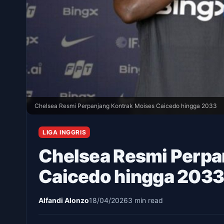
Chelsea Resmi Perpanjang Kontrak Moises Caicedo hingga 2033
LIGA INGGRIS
Chelsea Resmi Perpa
Caicedo hingga 203
Alfandi Alonzo
18/04/2026
3 min read