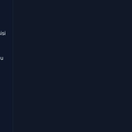
isi
gu