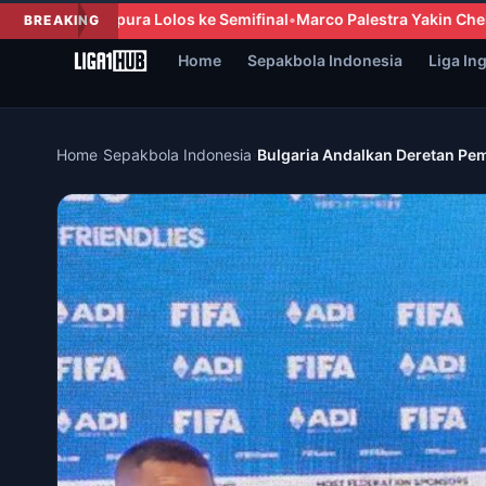
inal
Marco Palestra Yakin Chelsea Siap Jalani Musim Kompetitif
BREAKING
Home
Sepakbola Indonesia
Liga In
Home
›
Sepakbola Indonesia
›
Bulgaria Andalkan Deretan Pe