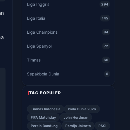
Liga Inggris
294
an
Liga Italia
145
Liga Champions
84
ma
Liga Spanyol
i
72
Timnas
60
Sepakbola Dunia
6
TAG POPULER
Timnas Indonesia
Piala Dunia 2026
FIFA Matchday
John Herdman
Persib Bandung
Persija Jakarta
PSSI