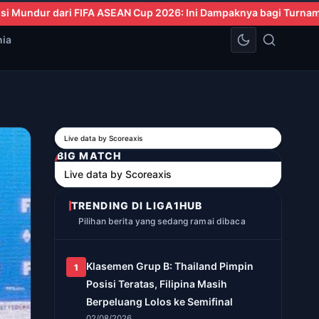
26: Ini Dampaknya bagi Turnamen
Leao, Modric, dan Goncalo dip
nia
Live data by
Scoreaxis
BIG MATCH
Live data by
Scoreaxis
TRENDING DI LIGA1HUB
Pilihan berita yang sedang ramai dibaca
Klasemen Grup B: Thailand Pimpin
1
Posisi Teratas, Filipina Masih
Berpeluang Lolos ke Semifinal
02/08/2026