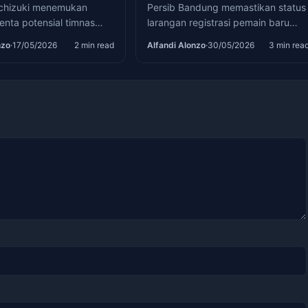
chizuki menemukan
Persib Bandung memastikan status
enta potensial timnas
larangan registrasi pemain baru
 ajang Hydroplus Soccer
atau transfer ban dari FIFA tidak
nzo
·
17/05/2026
2 min read
Alfandi Alonzo
·
30/05/2026
3 min rea
Cimahi.
mengganggu stabilitas klub.
Manajemen juga menegaskan
bahwa situasi tersebut tidak
berkaitan…