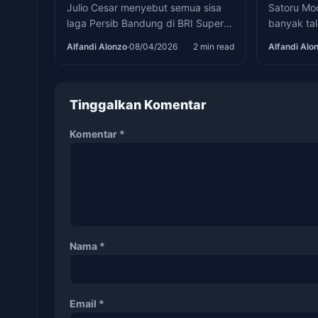
Julio Cesar menyebut semua sisa
Satoru Mo
laga Persib Bandung di BRI Super
banyak tal
League 2025/2026 harus dijalani
putri dari
Alfandi Alonzo
·
08/04/2026
2 min read
Alfandi Alo
seperti final.
League di 
Tinggalkan Komentar
Komentar
*
Nama
*
Email
*