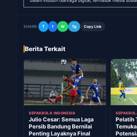
dalam industri olahraga digital, termasuk media sosial
SHARE:
T
f
W
Tg
Copy Link
Berita Terkait
SEPAKBOLA INDONESIA
SEPAKBOL
Julio Cesar: Semua Laga
Pelatih 
Persib Bandung Bernilai
Temukan
Penting Layaknya Final
Potensi