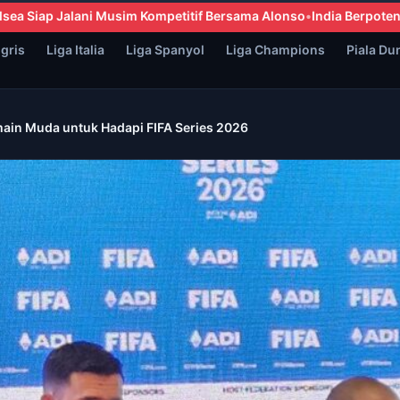
 Bersama Alonso
India Berpotensi Mundur dari FIFA ASEAN Cup 20
ggris
Liga Italia
Liga Spanyol
Liga Champions
Piala Du
main Muda untuk Hadapi FIFA Series 2026