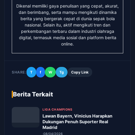
Dikenal memiliki gaya penulisan yang cepat, akurat,
dan berimbang, serta mampu mengikuti dinamika
berita yang bergerak cepat di dunia sepak bola
nasional. Selain itu, aktif mengikuti tren dan
perkembangan terbaru dalam industri olahraga
digital, termasuk media sosial dan platform berita
online.
SHARE:
T
f
W
Tg
Copy Link
Berita Terkait
LIGA CHAMPIONS
Lawan Bayern, Vinicius Harapkan
Dukungan Penuh Suporter Real
Madrid
·
08/04/2026