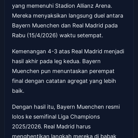
yang memenuhi Stadion Allianz Arena.
Mereka menyaksikan langsung duel antara
Bayern Muenchen dan Real Madrid pada
Rabu (15/4/2026) waktu setempat.
Kemenangan 4-3 atas Real Madrid menjadi
hasil akhir pada leg kedua. Bayern
Muenchen pun menuntaskan perempat
final dengan catatan agregat yang lebih
baik.
Dengan hasil itu, Bayern Muenchen resmi
lolos ke semifinal Liga Champions
2025/2026. Real Madrid harus
menghentikan langkah mereka di babak