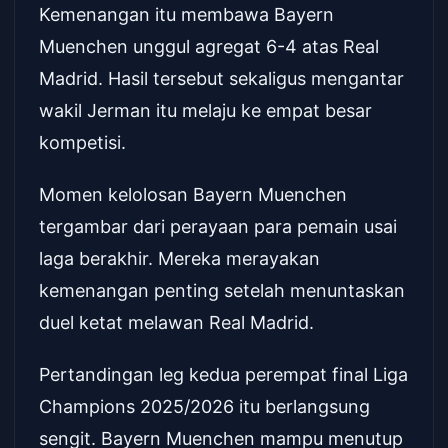
Kemenangan itu membawa Bayern
Muenchen unggul agregat 6-4 atas Real
Madrid. Hasil tersebut sekaligus mengantar
wakil Jerman itu melaju ke empat besar
kompetisi.
Momen kelolosan Bayern Muenchen
tergambar dari perayaan para pemain usai
laga berakhir. Mereka merayakan
kemenangan penting setelah menuntaskan
duel ketat melawan Real Madrid.
Pertandingan leg kedua perempat final Liga
Champions 2025/2026 itu berlangsung
sengit. Bayern Muenchen mampu menutup