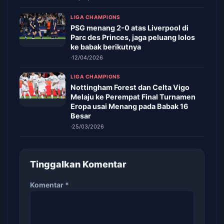
LIGA CHAMPIONS
PSG menang 2-0 atas Liverpool di
Parc des Princes, jaga peluang lolos
ke babak berikutnya
·
12/04/2026
LIGA CHAMPIONS
Nottingham Forest dan Celta Vigo
Melaju ke Perempat Final Turnamen
Eropa usai Menang pada Babak 16
Besar
·
25/03/2026
Tinggalkan Komentar
Komentar
*