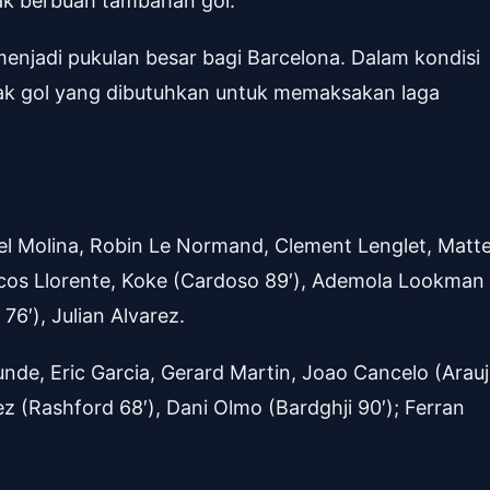
k berbuah tambahan gol.
enjadi pukulan besar bagi Barcelona. Dalam kondisi
ak gol yang dibutuhkan untuk memaksakan laga
l Molina, Robin Le Normand, Clement Lenglet, Matt
rcos Llorente, Koke (Cardoso 89′), Ademola Lookman
76′), Julian Alvarez.
nde, Eric Garcia, Gerard Martin, Joao Cancelo (Arau
ez (Rashford 68′), Dani Olmo (Bardghji 90′); Ferran