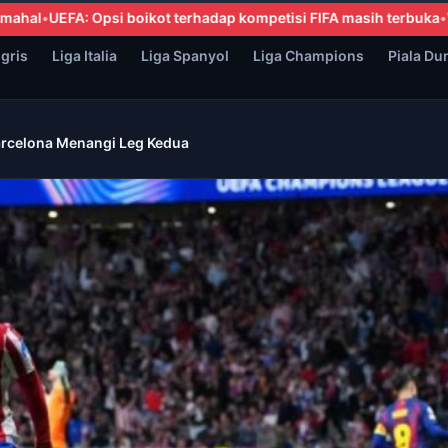
erhadap kompetisi FIFA masih terbuka
Vinicius Sepakati Perpanja
ggris
Liga Italia
Liga Spanyol
Liga Champions
Piala Du
Barcelona Menangi Leg Kedua