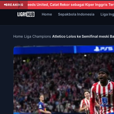
 Catat Rekor sebagai Kiper Inggris Termahal
UEFA: Opsi boikot t
BREAKING
Home
Sepakbola Indonesia
Liga In
Home
›
Liga Champions
›
Atletico Lolos ke Semifinal meski 