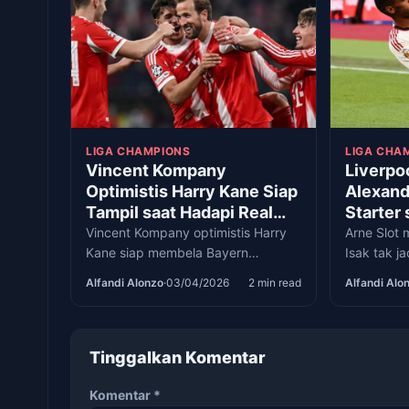
LIGA CHAMPIONS
LIGA CHA
Vincent Kompany
Liverpo
Optimistis Harry Kane Siap
Alexand
Tampil saat Hadapi Real
Starter
Madrid
Vincent Kompany optimistis Harry
Arne Slot
Kane siap membela Bayern
Isak tak ja
Muenchen melawan Real Madrid
menghadap
Alfandi Alonzo
·
03/04/2026
2 min read
Alfandi Alo
pada perempat final Liga
perempat f
Champions pekan depan.
Tinggalkan Komentar
Komentar
*