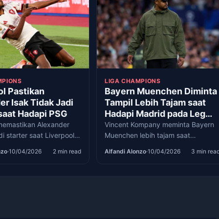
MPIONS
LIGA CHAMPIONS
ol Pastikan
Bayern Muenchen Diminta
er Isak Tidak Jadi
Tampil Lebih Tajam saat
 saat Hadapi PSG
Hadapi Madrid pada Leg
Kedua
 memastikan Alexander
Vincent Kompany meminta Bayern
di starter saat Liverpool
Muenchen lebih tajam saat
i PSG di leg pertama
menjamu Real Madrid pada leg
nzo
·
10/04/2026
2 min read
Alfandi Alonzo
·
10/04/2026
3 min rea
inal Liga Champions.
kedua perempat final Liga
Champions 2025/2026.