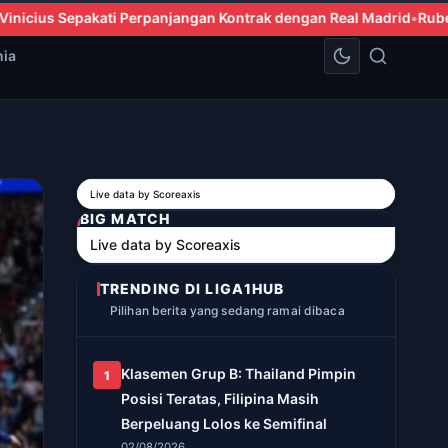
ngan Kontrak dengan Real Madrid
Ruben Amorim: Milan Dipastikan
nia
Live data by
Scoreaxis
BIG MATCH
Live data by
Scoreaxis
TRENDING DI LIGA1HUB
Pilihan berita yang sedang ramai dibaca
Klasemen Grup B: Thailand Pimpin
1
Posisi Teratas, Filipina Masih
Berpeluang Lolos ke Semifinal
02/08/2026