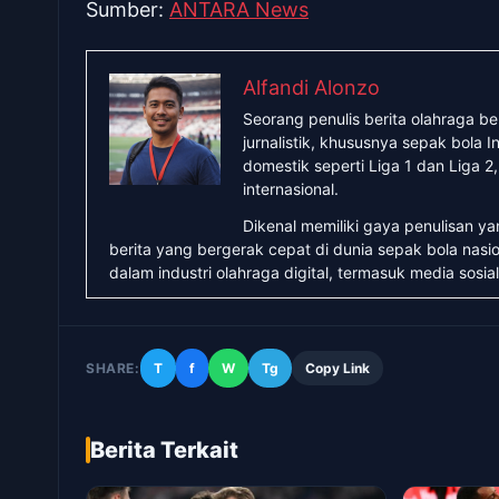
Sumber:
ANTARA News
Alfandi Alonzo
Seorang penulis berita olahraga b
jurnalistik, khususnya sepak bola
domestik seperti Liga 1 dan Liga 2
internasional.
Dikenal memiliki gaya penulisan y
berita yang bergerak cepat di dunia sepak bola nasio
dalam industri olahraga digital, termasuk media sosial
SHARE:
T
f
W
Tg
Copy Link
Berita Terkait