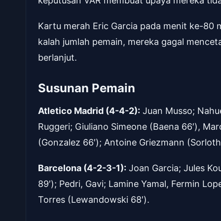
keputusan VAR membuat upaya mereka tida
Kartu merah Eric Garcia pada menit ke-80 m
kalah jumlah pemain, mereka gagal mencet
berlanjut.
Susunan Pemain
Atletico Madrid (4-4-2):
Juan Musso; Nahue
Ruggeri; Giuliano Simeone (Baena 66′), Ma
(Gonzalez 66′); Antoine Griezmann (Sorloth 
Barcelona (4-2-3-1):
Joan Garcia; Jules Kou
89′); Pedri, Gavi; Lamine Yamal, Fermin Lop
Torres (Lewandowski 68′).