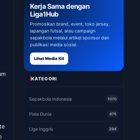
Kerja Sama dengan
Liga1Hub
Promosikan brand, event, toko jersey,
lapangan futsal, atau campaign
sepakbola melalui artikel sponsor dan
publikasi media sosial.
Lihat Media Kit
lum
KATEGORI
Sepakbola Indonesia
1070
n
Piala Dunia
475
te
Liga Inggris
294
o