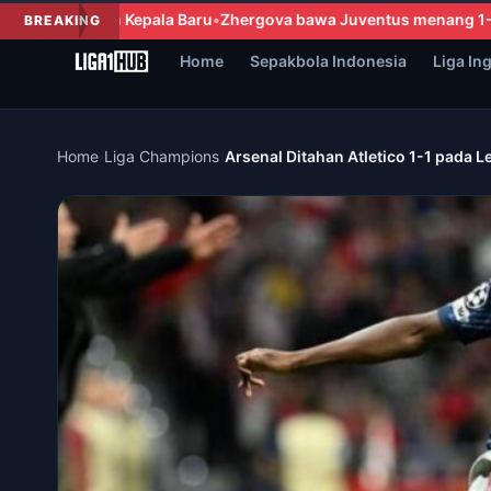
va bawa Juventus menang 1-0 atas Chelsea dalam laga persahab
BREAKING
Home
Sepakbola Indonesia
Liga In
Home
›
Liga Champions
›
Arsenal Ditahan Atletico 1-1 pada 