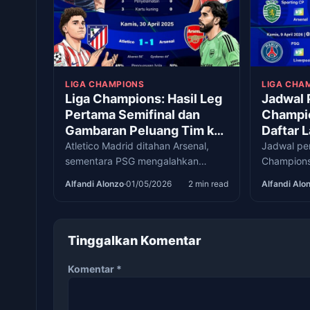
LIGA CHAMPIONS
LIGA CHA
Liga Champions: Hasil Leg
Jadwal 
Pertama Semifinal dan
Champi
Gambaran Peluang Tim ke
Daftar 
Final
Pertand
Atletico Madrid ditahan Arsenal,
Jadwal per
sementara PSG mengalahkan
Champions
Bayern Muenchen pada leg
bergulir p
Alfandi Alonzo
·
01/05/2026
2 min read
Alfandi Alo
pertama semifinal Liga Champions
persaingan
2025/2026.
Besar kian
Tinggalkan Komentar
Komentar
*