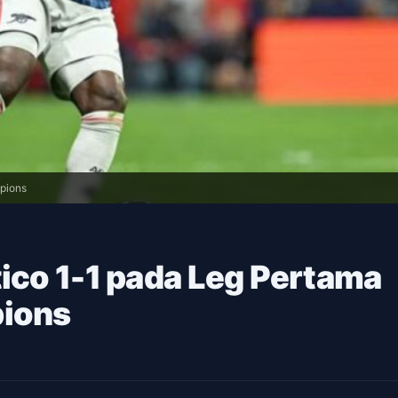
mpions
tico 1-1 pada Leg Pertama
pions