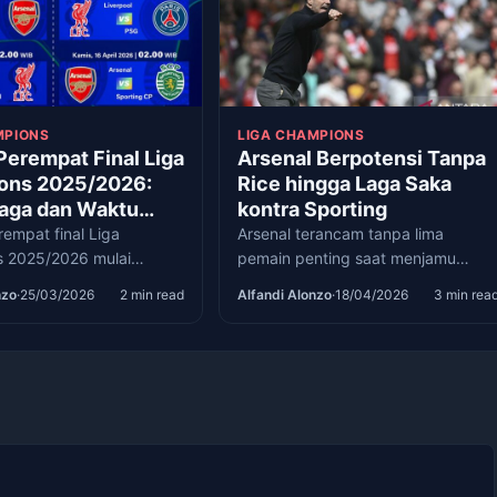
MPIONS
LIGA CHAMPIONS
Perempat Final Liga
Arsenal Berpotensi Tanpa
ons 2025/2026:
Rice hingga Laga Saka
Laga dan Waktu
kontra Sporting
ingan
empat final Liga
Arsenal terancam tanpa lima
 2025/2026 mulai
pemain penting saat menjamu
ada 8 April 2026 saat
Sporting CP pada leg kedua
nzo
·
25/03/2026
2 min read
Alfandi Alonzo
·
18/04/2026
3 min rea
 menuju trofi Si Kuping
perempat final Liga Champions di
 ketat.
Stadion Emirates.