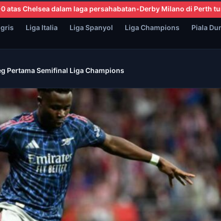
atan
Derby Milano di Perth tuntas tanpa pemenang, Inter dan AC 
ggris
Liga Italia
Liga Spanyol
Liga Champions
Piala Du
Leg Pertama Semifinal Liga Champions