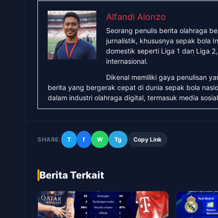
Alfandi Alonzo
Seorang penulis berita olahraga b
jurnalistik, khususnya sepak bola
domestik seperti Liga 1 dan Liga 2
internasional.
Dikenal memiliki gaya penulisan y
berita yang bergerak cepat di dunia sepak bola nasio
dalam industri olahraga digital, termasuk media sosial
SHARE:
T
f
W
Tg
Copy Link
Berita Terkait