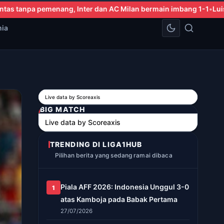
Milan bermain imbang 1-1
Luis Figo Desak Presiden FIFA Gianni I
nia
Live data by
Scoreaxis
BIG MATCH
Live data by
Scoreaxis
TRENDING DI LIGA1HUB
Pilihan berita yang sedang ramai dibaca
Piala AFF 2026: Indonesia Unggul 3-0
1
atas Kamboja pada Babak Pertama
27/07/2026