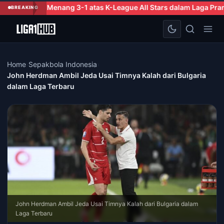
-1 atas K-League All Stars dalam Laga Pramusim di Korea Selatan
BREAKING
Home
›
Sepakbola Indonesia
›
John Herdman Ambil Jeda Usai Timnya Kalah dari Bulgaria
dalam Laga Terbaru
John Herdman Ambil Jeda Usai Timnya Kalah dari Bulgaria dalam
Laga Terbaru